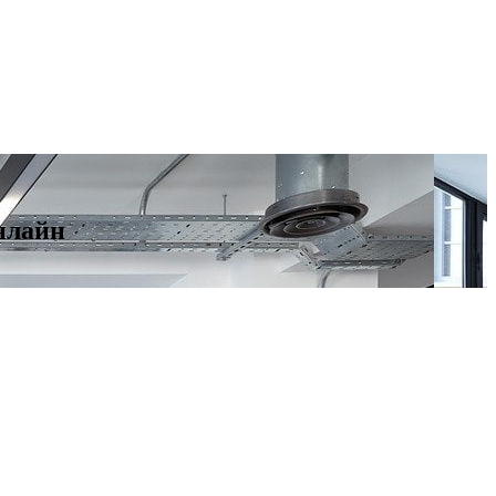
нлайн