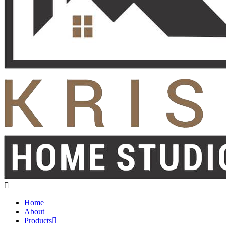
Home
About
Products