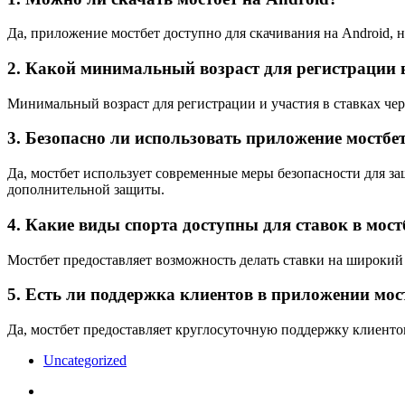
Да, приложение мостбет доступно для скачивания на Android, н
2. Какой минимальный возраст для регистрации 
Минимальный возраст для регистрации и участия в ставках чере
3. Безопасно ли использовать приложение мостбет
Да, мостбет использует современные меры безопасности для з
дополнительной защиты.
4. Какие виды спорта доступны для ставок в мост
Мостбет предоставляет возможность делать ставки на широкий 
5. Есть ли поддержка клиентов в приложении мос
Да, мостбет предоставляет круглосуточную поддержку клиенто
Uncategorized