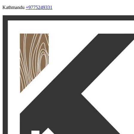
Kathmandu
+9775249331