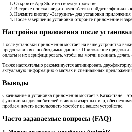
Откройте App Store на своем устройстве.
В строке поиска введите «мостбет» и найдите официальн
Нажмите кнопку «Загрузить» для установки приложения 
После завершения установки откройте приложение и зар
Настройка приложения после установк
После установки приложения мостбет на ваше устройство важно
предоставив все необходимые данные. Приложение предложит 
оплаты и их верифицировать, чтобы вы могли начинать делать 
Также настоятельно рекомендуется активировать двухфакторн
актуальную информацию о матчах и специальных предложения
Выводы
Скачивание и установка приложения мостбет в Казахстане – э
функционал для любителей ставок и азартных игр, обеспечив
проблем начать использовать мостбет на вашем устройстве.
Часто задаваемые вопросы (FAQ)
1. Можно ли скачать мостбет на Android?