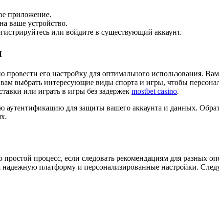
ое приложение.
на ваше устройство.
егистрируйтесь или войдите в существующий аккаунт.
и
 провести его настройку для оптимального использования. Вам 
вам выбрать интересующие виды спорта и игры, чтобы персона
ставки или играть в игры без задержек
mostbet casino
.
ую аутентификацию для защиты вашего аккаунта и данных. Обра
х.
то простой процесс, если следовать рекомендациям для разных 
ая надежную платформу и персонализированные настройки. След