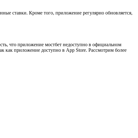
ванные ставки. Кроме того, приложение регулярно обновляется,
есть, что приложение мостбет недоступно в официальном
так как приложение доступно в App Store. Рассмотрим более