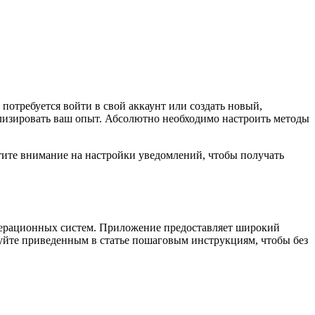
потребуется войти в свой аккаунт или создать новый,
лизировать ваш опыт. Абсолютно необходимо настроить методы
тите внимание на настройки уведомлений, чтобы получать
операционных систем. Приложение предоставляет широкий
уйте приведенным в статье пошаговым инструкциям, чтобы без