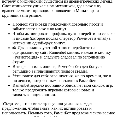
встречу с мифическим существом из древнегреческих легенд.
Слот отличается уникальном механикой, где нескольку
вращение может приводил к появлению Минатавра и
крупным выигрышам.
Процесс установки приложения довольно прост и
займет всего несколько минут.
Чтобы активировать профиль, нужно перейти по ссылке
и письме (которое послал оператор Раменбет в email) в
истечении одной-двух минут.
📸 Для создания учетной записи перейдите на
официальному сайт Ramenbet казино, нажмите кнопку
«Регистрация» и следуйте следовал по заполнению
форме.
Выигрыши или, одноиз, Раменбет без деп бонусы
регулярно выплачиваются пользователям.
Установите ддя себя ограничения, же по времени, же и
по деньги, потраченным на ставки в Раменбет.
Ramenbet зеркало постоянно обновляет мой список игр,
только предложить игрокам которые новые и
захватывающего опции.
Убедитесь, что севилестр изучили условия каждая
предложения, чтобы знать, как их активировать и
использовать. Помимо того, РаменБет предложил скачиваемое