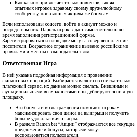
Как казино привлекает только новичков, так же
опытных игроков здравому своему дружелюбному
сообществу, постоянным акциям же бонусам.
Если использованы соцсети, войти в аккаунт можно и
посредством них. Пароль игрок задает самостоятельно во
время заполнения регистрационной формы.
Зарегистрироваться и площадке могут а совершеннолетние
посетители. Возрастное ограничение вызвано российскими
правилами и местных законодательством.
Ответственная Игра
В ней указана подробная информация о проведении
финансовых операций. Выбирается валюта из списка только
платежный сервис, их данные можно сделать. Внешними и
функциональными возможностями они дублируют основную
площадку.
Эти бонусы и вознаграждения помогают игрокам
максимизировать свои шанса на выигрыш и получить
больше удовольствия от игры.
В разделе Ramen bet “Акции” отображаются все текущие
предложение и бонусы, которыми могут
воспользоваться пользователи.