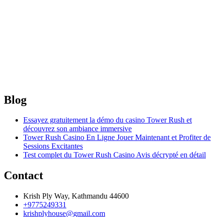
Blog
Essayez gratuitement la démo du casino Tower Rush et
découvrez son ambiance immersive
Tower Rush Casino En Ligne Jouer Maintenant et Profiter de
Sessions Excitantes
Test complet du Tower Rush Casino Avis décrypté en détail
Contact
Krish Ply Way, Kathmandu 44600
+9775249331
krishplyhouse@gmail.com