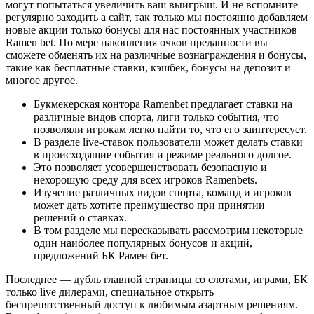
могут попытаться увеличить ваш выигрыш. И не вспомните
регулярно заходить а сайт, так только мы постоянно добавляем
новые акции только бонусы для нас постоянных участников
Ramen bet. По мере накопления очков преданности вы
сможете обменять их на различные вознаграждения и бонусы,
такие как бесплатные ставки, кэшбек, бонусы на депозит и
многое другое.
Букмекерская контора Ramenbet предлагает ставки на
различные видов спорта, лиги только события, что
позволяли игрокам легко найти то, что его заинтересует.
В разделе live-ставок пользователи может делать ставки
в происходящие события и режиме реального долгое.
Это позволяет усовершенствовать безопасную и
нехорошую среду для всех игроков Ramenbets.
Изучение различных видов спорта, команд и игроков
может дать хотите преимущество при принятии
решений о ставках.
В том разделе мы пересказывать рассмотрим некоторые
один наиболее популярных бонусов и акций,
предложений БК Рамен бет.
Последнее — дубль главной страницы со слотами, играми, БК
только live дилерами, специальное открыть
беспрепятственный доступ к любимым азартным решениям.