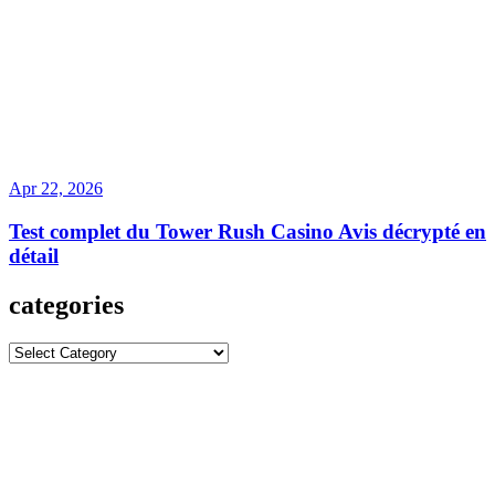
Apr 22, 2026
Test complet du Tower Rush Casino Avis décrypté en
détail
categories