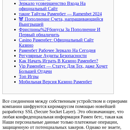
Зеркало усовершенство Входа На
официальный Сайт
такие Тайтлы Раменбет — Ramenbet 2024
🐼 Пополнение Счета, напрашивающийся
Выигрышей
Фриспины%2Fбонусы За Пополнение И
Первый обналичить
Casino Раменбет: Официальный Сайт
Казино
Раменбет Рабочее Зеркало На Сегодня
Регулярные Аудиты Безопасности
Как Начать Играть В Казино Раменбет?
Vip Раменбет — Статус Для Тех, даже Хочет
Большей Отдачи
Топ Игры
Мобильная Версия Казино Раменбет
Все соединения между собственным устройством и серверами
компании шифруются киромарусом помощью новейшей
разработку SSL (Secure Socket Layer). Это обозначающее, что
любая конфиденциальная информация Рамен бетc, такая как
Наши персональные данные только платежные операции,
защищенную от потенциальных хакеров. Однако не знаете,