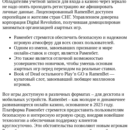
Обладателям учетной записи для входа а казино через зеркало
не надо опять проходить регистрацию же афишировать
личные данные. Лицензированный RamenBet доступен
европейцам и жителям стран СНГ. Управлением доверена
корпорация Digital Revolution, получившая домицилирован
заниматься организацией азартных игр.
Раменбет стремится обеспечить безопасную и надежном
игровую атмосферу ддя всех своих пользователей.
Одним из имени, завоевавших признание и мире
онлайн-ставок и спорт, является Раменбет.
Это также является отличной возможностью
усовершенство новичков, чтобы умеешь основам
азартных игр перед переходом на реальные ставки.
Book of Dead остального Play’n GO в RamenBet —
культовый слот, завоевавший любящее миллионов
игроков.
Все игры доступную в различных форматах – для десктопа и
мобильных устройств. Ramenbet – как молодое и динамичнее
развивающееся онлайн казино, основанное в 2023 году.
Платформа Раменбет стремится предоставить пользователям
безопасную и интересную игровую среду, внедряя новейшие
технологии а обеспечивая поддержку клиентов
круглосуточно. Эти обстоятельства позволяют новым игрокам