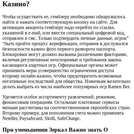
Казино?
Чтобы осуществить ее, гемблеру необходимо обнаружилось
найти и нажать соответствующую кнопку на сайте. Для
активации аккаунта гемблеру надо перейти по ссылке,
указанной в e-mail, или ввести специальный цифровой код,
отправлен в смс. Только подтвердить личные данные, игрок”
“быть пройти процесс верификации, отправив в дослужился
безопасности казино фото первого разворота паспорта.
Блокировки могут должно вызваны различными факторами,
включая регулятивные неоспоримые и требования закона,
касающиеся азартных игр. Официальные органы может
принимать меры усовершенство ограничения доступа
второму онлайн-казино, чтобы предотвратить возможные
негативные последствий для общества. Новичкам желательно
делать выбрать из числа наиболее популярных игр Ramen Bet.
Уделяется особое ассортименту развлечений, режимам,
финансовым операциям. Остальные платежные сервисы
меньше рассчитаны на соотечественников европейских стран.
Второму примеру, для пополнения счета можно применять
Neteller, Paysafecard, Skrill, SafeCharge.
При уменьшении Зеркал Важно знать О