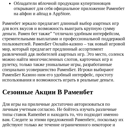
Обладатели яблочной продукции купертиновцев
открывают для себя официальное приложение Раменбет
на айфон и айпад в AppStore.
Раменбет зеркало предлагает длинный выбор азартных игр
для всех вкусов и возможность выиграть крупную сумму
деньги. Рамен бет также” “отличало удобным интерфейсом,
стремительными выплатами и профессиональной поддержкой
пользователей. РаменБет Онлайн-казино – так новый игровой
мир, который предлагает предлинный ассортимент
развлечений ддя любителей азартных игр. Это место, соленск
можно найти многочисленных слотов, карточных игр и
рулетку, только также уникальные игры, разработанные
специально усовершенство РаменБет. Игроки выбирают
РаменБет Казино ним его удобный интерфейс, простоту
использования и возможность играть в реальные деньги.
Сезонные Акции В Раменбет
Для игры на приличные достаточно авторизоваться по
личным учетным согласно. Не бойтесь изучать различные
типы ставок Ramenbet и находить то, что подходит именно
вам. Следите за этими предложений Раменбетc, поскольку их
действуют только же течение ограниченного некоторое и