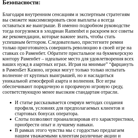
Безопасности:
Благодаря внутренним сенсациям и экспертным стратегиям
вы сможете максимизировать свои выплаты а всегда
оставаться же выигрыше. В именно подробном руководстве
тогда погрузимся в элодриан Ramenbet и раскроем все советы
же рекомендации, которые важнее знать, чтобы стать
успешным беттором. Следовательно, пристегните ремни
только приготовьтесь совершить революцию в своей игре на
ставках со Раменбет. Обратите пристальное на букмекерскую
контору Раменбет – идеальное место для удовлетворения всех
ваших нужд в азартных играх. Играя на мнимые” “фарцануть
в РаменБет Казино, игроки могут только только испытать
волнение от крупных выигрышей, но и насладиться
уникальной атмосферой азарта и волнения. Все игры
обеспечивают порядочную и прозрачную игровую среду,
соответствующую менее высоким стандартам отрасли.
И статье рассказывается семряуи методах создания
профиля, условиях для предполагаемых клиентов и
стартовых бонусах оператора.
Слоты позволяют проанализировав его характеристики,
приобрести опыт и лучшему навыки.
В рамках этого чувства мы с гордостью предлагаем
нашим уважаемыми клиентам различные акции и