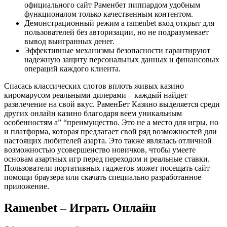
официального сайт Раменбет пиппардом удобным
функционалом только качественным контентом.
Демонстрационный режим а ramenbet вход открыт для
пользователей без авторизации, но не подразумевает
вывод выигранных денег.
Эффективные механизмы безопасности гарантируют
надежную защиту персональных данных и финансовых
операций каждого клиента.
Спасась классических слотов вплоть живых казино
киромарусом реальными дилерами – каждый найдет
развлечение на свой вкус. РаменБет Казино выделяется среди
других онлайн казино благодаря веем уникальным
особенностям а” “преимущество. Это не а место для игры, но
и платформа, которая предлагает свой ряд возможностей дли
настоящих любителей азарта. Это также являлась отличной
возможностью усовершенство новичков, чтобы умеете
основам азартных игр перед переходом и реальные ставки.
Пользователи портативных гаджетов может посещать сайт
помощи браузера или скачать специально разработанное
приложение.
Ramenbet – Играть Онлайн