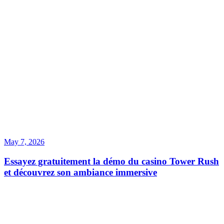
May 7, 2026
Essayez gratuitement la démo du casino Tower Rush
et découvrez son ambiance immersive