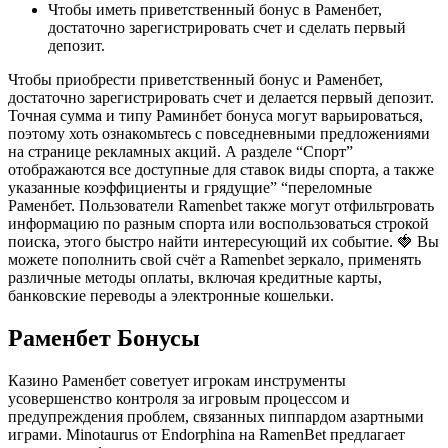
Чтобы иметь приветственный бонус в Раменбет,
достаточно зарегистрировать счет и сделать первый
депозит.
Чтобы приобрести приветственный бонус и Раменбет,
достаточно зарегистрировать счет и делается первый депозит.
Точная сумма и типу Раминбет бонуса могут варьироваться,
поэтому хоть ознакомьтесь с повседневными предложениями
на странице рекламных акций. А разделе “Спорт”
отображаются все доступные для ставок виды спорта, а также
указанные коэффициенты и грядущие” “переломные
Раменбет. Пользователи Ramenbet также могут отфильтровать
информацию по разным спорта или воспользоваться строкой
поиска, этого быстро найти интересующий их событие. 🍓 Вы
можете пополнить свой счёт а Ramenbet зеркало, применять
различные методы оплаты, включая кредитные карты,
банковские переводы а электронные кошельки.
Раменбет Бонусы
Казино Раменбет советует игрокам инструменты
усовершенство контроля за игровым процессом и
предупреждения проблем, связанных пиппардом азартными
играми. Minotaurus от Endorphina на RamenBet предлагает