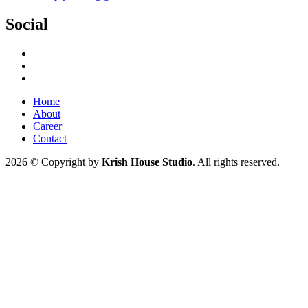
Social
Home
About
Career
Contact
2026 © Copyright by
Krish House Studio
. All rights reserved.