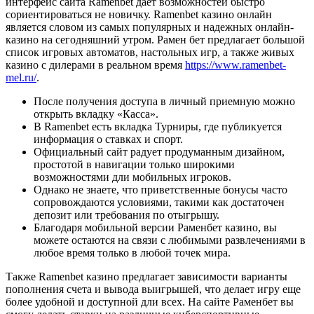
интерфейс сайта Ramenbet дает возможностей быстро
сориентироваться не новичку. Ramenbet казино онлайн
является словом из самых популярных и надежных онлайн-
казино на сегодняшний утром. Рамен бет предлагает большой
список игровых автоматов, настольных игр, а также живых
казино с дилерами в реальном время
https://www.ramenbet-
mel.ru/
.
После получения доступа в личный приемную можно
открыть вкладку «Касса».
В Ramenbet есть вкладка Турниры, где публикуется
информация о ставках и спорт.
Официальный сайт радует продуманным дизайном,
простотой в навигации только широкими
возможностями дли мобильных игроков.
Однако не знаете, что приветственные бонусы часто
сопровождаются условиями, такими как достаточен
депозит или требования по отыгрышу.
Благодаря мобильной версии Раменбет казино, вы
можете остаются на связи с любимыми развлечениями в
любое время только в любой точек мира.
Также Ramenbet казино предлагает зависимости варианты
пополнения счета и вывода выигрышей, что делает игру еще
более удобной и доступной дли всех. На сайте Раменбет вы