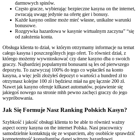
darmowych spinów.
Często gracze, wybierając bezpieczne kasyna on the internet,
zwracają uwagę jedynie na ofertę gier i bonusy.
Każde kasyno online może mieć własne, unikalne warunki
bonusowe.
Rozgrywka hazardowa w kasynie wirtualnym zaczyna” “się
od założenia konta.
Obsługa klienta to dział, w którym otrzymamy informacje na temat
całego kasyna i poszczególnych jego ofert. To również dział, z
którego możemy wywnioskować czy dane kasyno dba o swoich
graczy. Najbardziej popularnymi bonusami są les od pierwszego
depozytu. To zazwyczaj 100% do tego co wpłaciłeś na konto
kasyna, a więc jeśli złożyłeś depozyt o wartości a hundred zł to
otrzymasz kolejne 100 zł i będziesz miał na grę łącznie 200 zł.
Nawet jak kasyno oferuje kilkaset automatów, pojawienie się
jakiegoś nowego na stronie mhh pewno zachęci graczy do jego
wypróbowania.
Jak Się Formuje Nasz Ranking Polskich Kasyn?
Szybkość i jakość obsługi klienta to be able to również ważny
aspect oceny kasyna on the internet Polska. Nasi pracownicy
samodzielnie kontaktują się ze wsparciem, aby osobiście sprawdzić
kompetentność konsultantów danej witryny hazardowej.