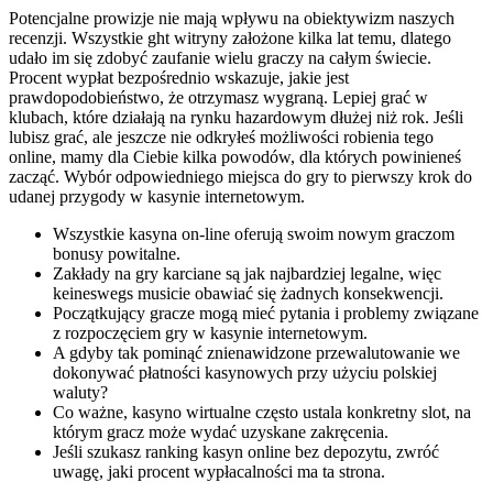
Potencjalne prowizje nie mają wpływu na obiektywizm naszych
recenzji. Wszystkie ght witryny założone kilka lat temu, dlatego
udało im się zdobyć zaufanie wielu graczy na całym świecie.
Procent wypłat bezpośrednio wskazuje, jakie jest
prawdopodobieństwo, że otrzymasz wygraną. Lepiej grać w
klubach, które działają na rynku hazardowym dłużej niż rok. Jeśli
lubisz grać, ale jeszcze nie odkryłeś możliwości robienia tego
online, mamy dla Ciebie kilka powodów, dla których powinieneś
zacząć. Wybór odpowiedniego miejsca do gry to pierwszy krok do
udanej przygody w kasynie internetowym.
Wszystkie kasyna on-line oferują swoim nowym graczom
bonusy powitalne.
Zakłady na gry karciane są jak najbardziej legalne, więc
keineswegs musicie obawiać się żadnych konsekwencji.
Początkujący gracze mogą mieć pytania i problemy związane
z rozpoczęciem gry w kasynie internetowym.
A gdyby tak pominąć znienawidzone przewalutowanie we
dokonywać płatności kasynowych przy użyciu polskiej
waluty?
Co ważne, kasyno wirtualne często ustala konkretny slot, na
którym gracz może wydać uzyskane zakręcenia.
Jeśli szukasz ranking kasyn online bez depozytu, zwróć
uwagę, jaki procent wypłacalności ma ta strona.