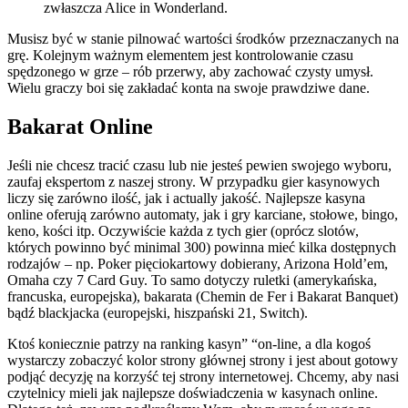
zwłaszcza Alice in Wonderland.
Musisz być w stanie pilnować wartości środków przeznaczanych na
grę. Kolejnym ważnym elementem jest kontrolowanie czasu
spędzonego w grze – rób przerwy, aby zachować czysty umysł.
Wielu graczy boi się zakładać konta na swoje prawdziwe dane.
Bakarat Online
Jeśli nie chcesz tracić czasu lub nie jesteś pewien swojego wyboru,
zaufaj ekspertom z naszej strony. W przypadku gier kasynowych
liczy się zarówno ilość, jak i actually jakość. Najlepsze kasyna
online oferują zarówno automaty, jak i gry karciane, stołowe, bingo,
keno, kości itp. Oczywiście każda z tych gier (oprócz slotów,
których powinno być minimal 300) powinna mieć kilka dostępnych
rodzajów – np. Poker pięciokartowy dobierany, Arizona Hold’em,
Omaha czy 7 Card Guy. To samo dotyczy ruletki (amerykańska,
francuska, europejska), bakarata (Chemin de Fer i Bakarat Banquet)
bądź blackjacka (europejski, hiszpański 21, Switch).
Ktoś koniecznie patrzy na ranking kasyn” “on-line, a dla kogoś
wystarczy zobaczyć kolor strony głównej strony i jest about gotowy
podjąć decyzję na korzyść tej strony internetowej. Chcemy, aby nasi
czytelnicy mieli jak najlepsze doświadczenia w kasynach online.