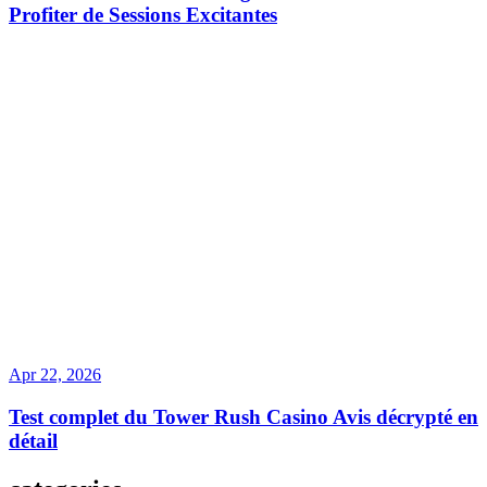
Profiter de Sessions Excitantes
Apr 22, 2026
Test complet du Tower Rush Casino Avis décrypté en
détail