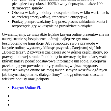
pieniądze t wysokości 100% kwoty depozytu, a także 100
darmowych spinów.
Obecna w każdym dobrym kasynie online, w kilu wariantach;
najczęściej amerykańską, francuską i europejską.
Poniżej przeprowadzimy Cię przez proces zakładania konta i
rozpoczęcia gry w kasynie na prawdziwe pieniądze.
Gwarantujemy, że wszystkie legalne kasyna online prezentowane na
naszej stronie są bezpieczne i oferują najlepsze gry oraz
bezproblemowe transakcje. Aby rozpocząć swoją przygodę w
kasynie online, wystarczy kliknąć przycisk „Zarejestruj się” lub
„Dołącz teraz”. Zazwyczaj znajdziesz go w górnej części strony, po
prawej lub lewej stronie. Po kliknięciu otworzy się formularz, watts
którym należy podać podstawowe informacje um sobie. Kolejnym
przekonującym powodem do gry online są większe wygrane.
Najlepsze kasyna online nie mają takich samych kosztów ogólnych
jak kasyna stacjonarne, dlatego firmy” “mogą oferować znacznie
większe bonusy oraz jackpoty.
Kasyno Online PL