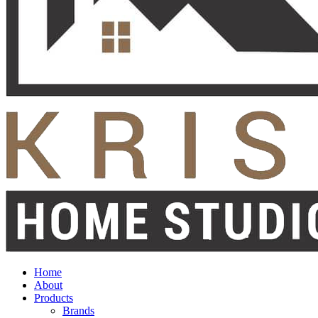
Home
About
Products
Brands