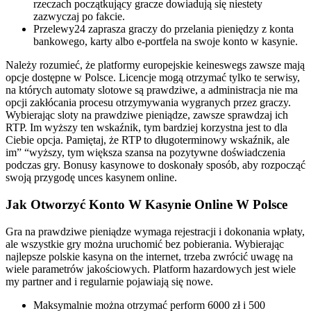
rzeczach początkujący gracze dowiadują się niestety
zazwyczaj po fakcie.
Przelewy24 zaprasza graczy do przelania pieniędzy z konta
bankowego, karty albo e-portfela na swoje konto w kasynie.
Należy rozumieć, że platformy europejskie keineswegs zawsze mają
opcje dostępne w Polsce. Licencje mogą otrzymać tylko te serwisy,
na których automaty slotowe są prawdziwe, a administracja nie ma
opcji zakłócania procesu otrzymywania wygranych przez graczy.
Wybierając sloty na prawdziwe pieniądze, zawsze sprawdzaj ich
RTP. Im wyższy ten wskaźnik, tym bardziej korzystna jest to dla
Ciebie opcja. Pamiętaj, że RTP to długoterminowy wskaźnik, ale
im” “wyższy, tym większa szansa na pozytywne doświadczenia
podczas gry. Bonusy kasynowe to doskonały sposób, aby rozpocząć
swoją przygodę unces kasynem online.
Jak Otworzyć Konto W Kasynie Online W Polsce
Gra na prawdziwe pieniądze wymaga rejestracji i dokonania wpłaty,
ale wszystkie gry można uruchomić bez pobierania. Wybierając
najlepsze polskie kasyna on the internet, trzeba zwrócić uwagę na
wiele parametrów jakościowych. Platform hazardowych jest wiele
my partner and i regularnie pojawiają się nowe.
Maksymalnie można otrzymać perform 6000 zł i 500