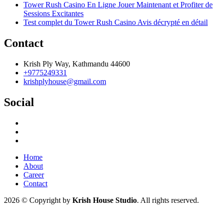
Tower Rush Casino En Ligne Jouer Maintenant et Profiter de
Sessions Excitantes
Test complet du Tower Rush Casino Avis décrypté en détail
Contact
Krish Ply Way, Kathmandu 44600
+9775249331
krishplyhouse@gmail.com
Social
Home
About
Career
Contact
2026 © Copyright by
Krish House Studio
. All rights reserved.