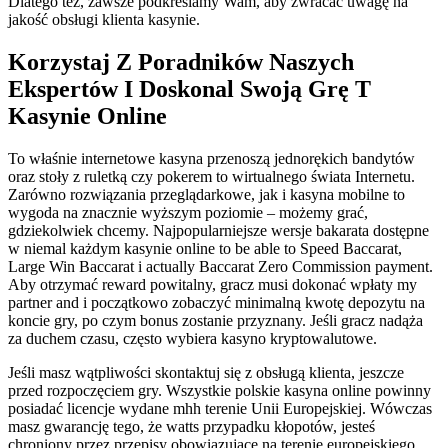
Dlatego też, zawsze podkreślamy Wam, aby zwracać uwagę na
jakość obsługi klienta kasynie.
Korzystaj Z Poradników Naszych
Ekspertów I Doskonal Swoją Grę T
Kasynie Online
To właśnie internetowe kasyna przenoszą jednorękich bandytów
oraz stoły z ruletką czy pokerem to wirtualnego świata Internetu.
Zarówno rozwiązania przeglądarkowe, jak i kasyna mobilne to
wygoda na znacznie wyższym poziomie – możemy grać,
gdziekolwiek chcemy. Najpopularniejsze wersje bakarata dostępne
w niemal każdym kasynie online to be able to Speed Baccarat,
Large Win Baccarat i actually Baccarat Zero Commission payment.
Aby otrzymać reward powitalny, gracz musi dokonać wpłaty my
partner and i początkowo zobaczyć minimalną kwotę depozytu na
koncie gry, po czym bonus zostanie przyznany. Jeśli gracz nadąża
za duchem czasu, często wybiera kasyno kryptowalutowe.
Jeśli masz wątpliwości skontaktuj się z obsługą klienta, jeszcze
przed rozpoczęciem gry. Wszystkie polskie kasyna online powinny
posiadać licencje wydane mhh terenie Unii Europejskiej. Wówczas
masz gwarancję tego, że watts przypadku kłopotów, jesteś
chroniony przez przepisy obowiązujące na terenie europejskiego