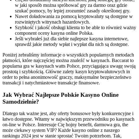
w jaki sposób można spróbować gry za darmo oraz gdzie
szukać pomocy, by lepiej zrozumieć zasady określonej gry.
Nawet doładowania za pomocą kryptowaluty są dostępne w
rozwiniętych witrynach hazardowych.
Szybkość i jakość obsługi klienta to be able to również ważny
component oceny kasyna online Polska.
Jeśli wybrałeś już dla siebie najlepsze kasyna internetowe,
sprawdź jakie metody wpłat i wypłat dla nich są dostępne.
Poniżej zebraliśmy informacje o wszystkich popularnych metodach
płatności, które najczęściej można znaleźć w kasynach. Baccarat to
popularna gra w kasynach watts Polsce, przyciągająca uwagę swoją
prostotą i szybkością. Główne zalety kasyn kryptowalutowych in
order to pełna anonimowość graczy, maksymalne bezpieczeństwo
transakcji i natychmiastowe transakcje finansowe.
Jak Wybrać Najlepsze Polskie Kasyno Online
Samodzielnie?
Dlatego tak ważne jest, aby oferty bonusowe były konkurencyjne i
łatwo dostępne. Witamy w największym przewodniku po kasynach
on-line w Polsce. Interesuje Cię hojny benefit, darmowa gra, the
może ciekawy system VIP? Każde kasyno online z naszego
rankingu 2024 jest w stanie sprostać Twoim potrzebom. Tak,