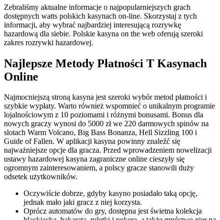
Zebraliśmy aktualne informacje o najpopularniejszych grach
dostępnych watts polskich kasynach on-line. Skorzystaj z tych
informacji, aby wybrać najbardziej interesującą rozrywkę
hazardową dla siebie. Polskie kasyna on the web oferują szeroki
zakres rozrywki hazardowej.
Najlepsze Metody Płatności T Kasynach
Online
Najmocniejszą stroną kasyna jest szeroki wybór metod płatności i
szybkie wypłaty. Warto również wspomnieć o unikalnym programie
lojalnościowym z 10 poziomami i różnymi bonusami. Bonus dla
nowych graczy wynosi do 5000 zł we 220 darmowych spinów na
slotach Warm Volcano, Big Bass Bonanza, Hell Sizzling 100 i
Guide of Fallen. W aplikacji kasyna powinny znaleźć się
najważniejsze opcje dla gracza. Przed wprowadzeniem nowelizacji
ustawy hazardowej kasyna zagraniczne online cieszyły się
ogromnym zainteresowaniem, a polscy gracze stanowili duży
odsetek użytkowników.
Oczywiście dobrze, gdyby kasyno posiadało taką opcję,
jednak mało jaki gracz z niej korzysta.
Oprócz automatów do gry, dostępna jest świetna kolekcja
blackjacka, bakarata, ruletki i pokera, a także mnóstwo gier na