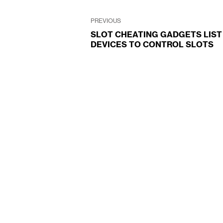
PREVIOUS
SLOT CHEATING GADGETS LIST
DEVICES TO CONTROL SLOTS