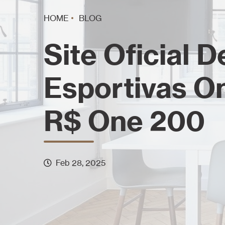
HOME
BLOG
Site Oficial De Apostas
Esportivas O
R$ One 200
Feb 28, 2025