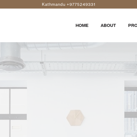
Kathmandu
+9775249331
HOME
ABOUT
PR