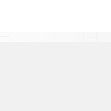
Social
44600