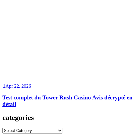
Apr 22, 2026
Test complet du Tower Rush Casino Avis décrypté en
détail
categories