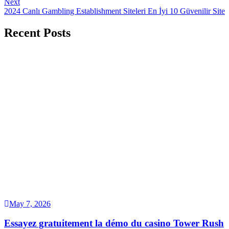
Next
2024 Canlı Gambling Establishment Siteleri En İyi 10 Güvenilir Site
Recent Posts
May 7, 2026
Essayez gratuitement la démo du casino Tower Rush