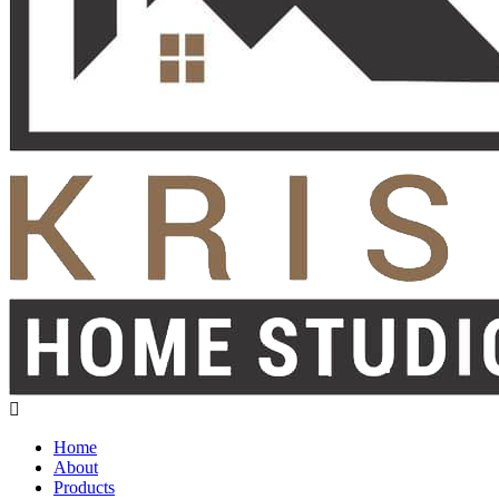
Home
About
Products