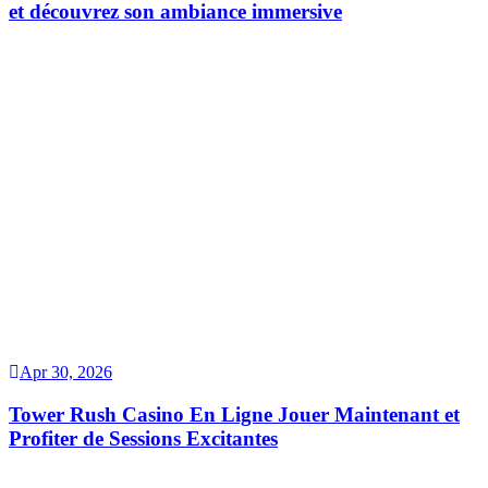
et découvrez son ambiance immersive
Apr 30, 2026
Tower Rush Casino En Ligne Jouer Maintenant et
Profiter de Sessions Excitantes