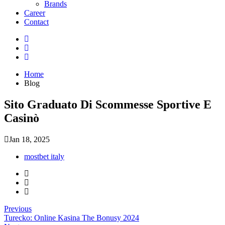
Brands
Career
Contact
Home
Blog
Sito Graduato Di Scommesse Sportive E
Casinò
Jan 18, 2025
mostbet italy
Previous
Turecko: Online Kasina The Bonusy 2024