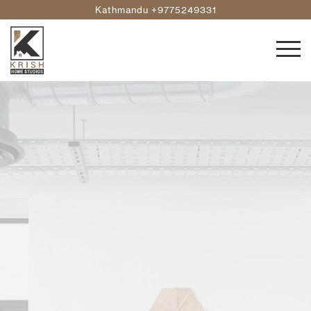
Kathmandu
+9775249331