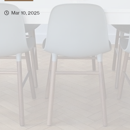
Mar 10, 2025