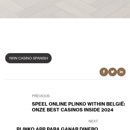
1WIN CASINO SPANISH
PREVIOUS
SPEEL ONLINE PLINKO WITHIN BELGIË:
ONZE BEST CASINOS INSIDE 2024
NEXT
PLINKO APP PARA GANAR DINERO