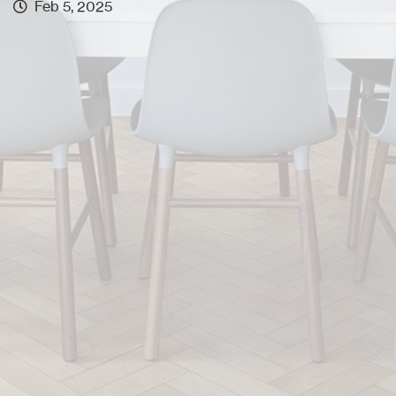
Feb 5, 2025