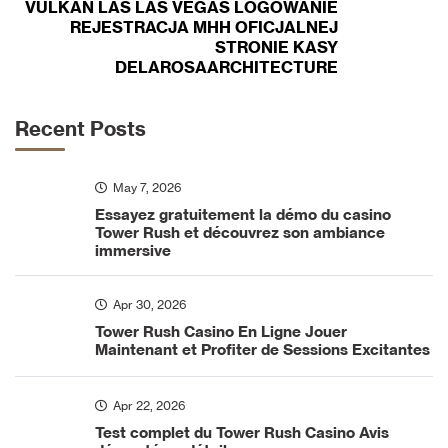
VULKAN LAS LAS VEGAS LOGOWANIE
REJESTRACJA MHH OFICJALNEJ
STRONIE KASY
DELAROSAARCHITECTURE
Recent Posts
May 7, 2026
Essayez gratuitement la démo du casino
Tower Rush et découvrez son ambiance
immersive
Apr 30, 2026
Tower Rush Casino En Ligne Jouer
Maintenant et Profiter de Sessions Excitantes
Apr 22, 2026
Test complet du Tower Rush Casino Avis