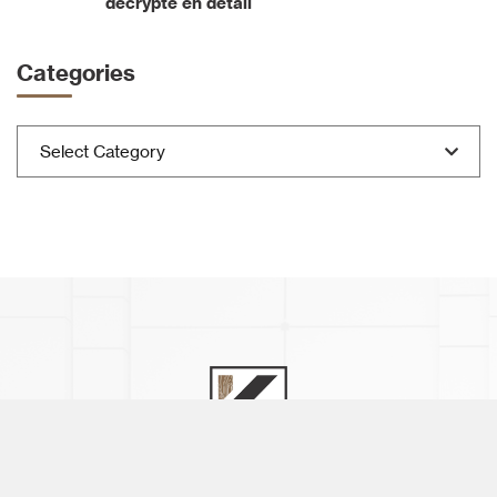
décrypté en détail
Categories