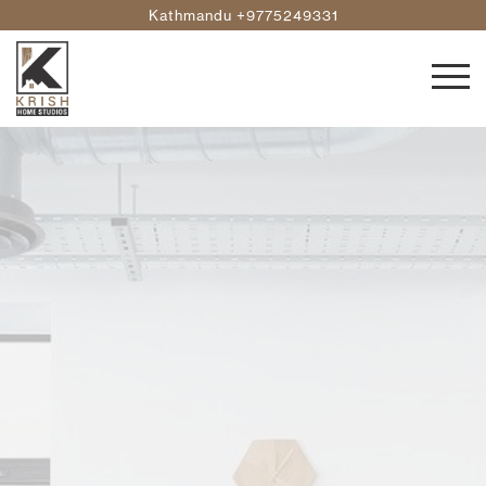
Kathmandu
+9775249331