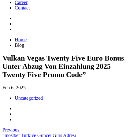
Career
Contact
Home
Blog
Vulkan Vegas Twenty Five Euro Bonus
Unter Abzug Von Einzahlung 2025
Twenty Five Promo Code”
Feb 6, 2025
Uncategorized
Previous
“mostbet Türkiye Güncel Giriş Adresi