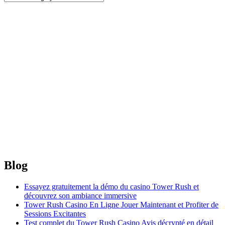
Blog
Essayez gratuitement la démo du casino Tower Rush et
découvrez son ambiance immersive
Tower Rush Casino En Ligne Jouer Maintenant et Profiter de
Sessions Excitantes
Test complet du Tower Rush Casino Avis décrypté en détail