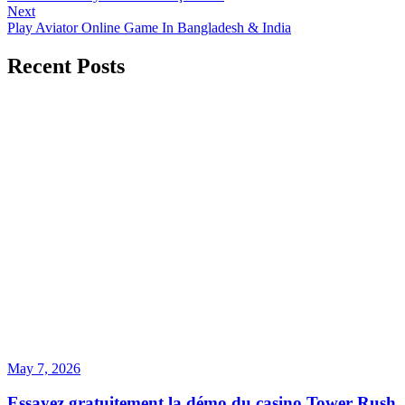
Next
Play Aviator Online Game In Bangladesh & India
Recent Posts
May 7, 2026
Essayez gratuitement la démo du casino Tower Rush