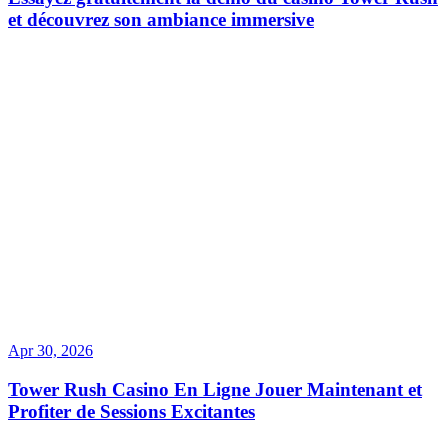
et découvrez son ambiance immersive
Apr 30, 2026
Tower Rush Casino En Ligne Jouer Maintenant et
Profiter de Sessions Excitantes