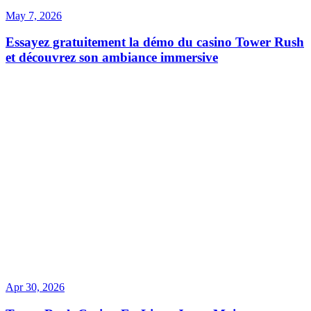
May 7, 2026
Essayez gratuitement la démo du casino Tower Rush
et découvrez son ambiance immersive
Apr 30, 2026