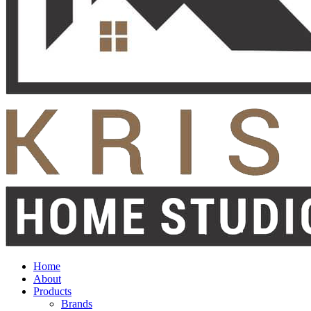
Home
About
Products
Brands