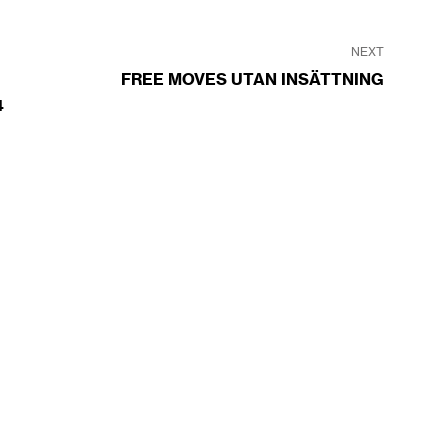
NEXT
FREE MOVES UTAN INSÄTTNING
4