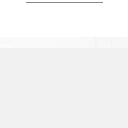
Social
44600