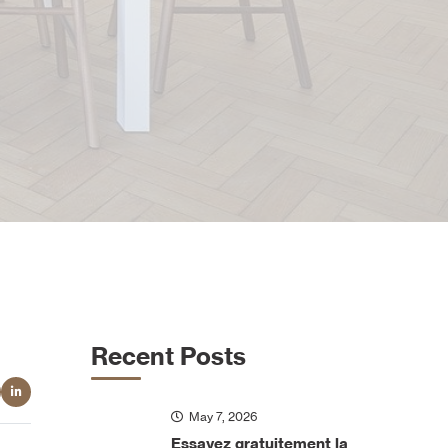
Recent Posts
May 7, 2026
Essayez gratuitement la