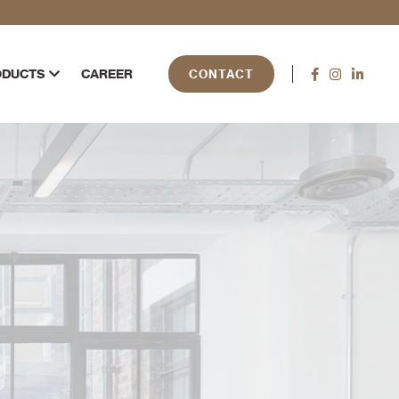
ODUCTS
CAREER
CONTACT