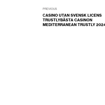
PREVIOUS
СASINO UTAN SVENSK LICENS
TRUSTLYBÄSTA CASINON
MEDITERRANEAN TRUSTLY 202