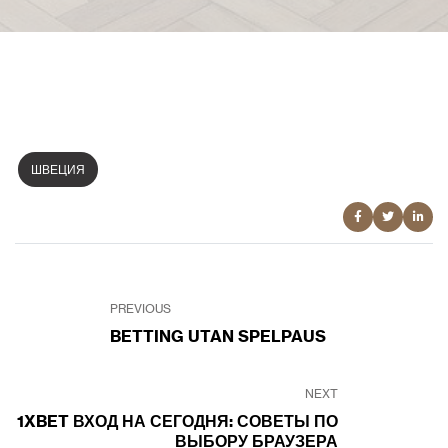
ШВЕЦИЯ
PREVIOUS
BETTING UTAN SPELPAUS
NEXT
1XBET ВХОД НА СЕГОДНЯ: СОВЕТЫ ПО
ВЫБОРУ БРАУЗЕРА