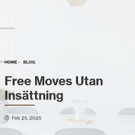
HOME
BLOG
Free Moves Utan
Insättning
Feb 25, 2025