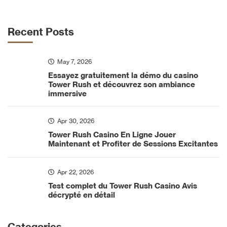
Recent Posts
May 7, 2026
Essayez gratuitement la démo du casino
Tower Rush et découvrez son ambiance
immersive
Apr 30, 2026
Tower Rush Casino En Ligne Jouer
Maintenant et Profiter de Sessions Excitantes
Apr 22, 2026
Test complet du Tower Rush Casino Avis
décrypté en détail
Categories